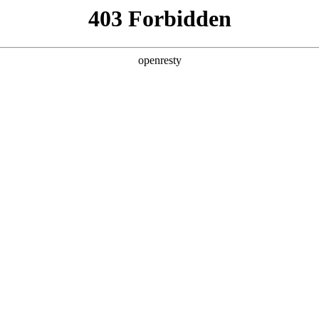
企业业务
个人业务
了解我们
投资者
EN
Global
份有限公司
办公地址
北京市北京经
董事长
巅峰国际B
代码
000
上市时间
巅峰国际A : 2001/
证劵事务代表
064
A/B股股本
36,351
十大股东